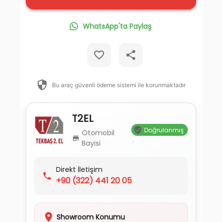
WhatsApp'ta Paylaş
Bu araç güvenli ödeme sistemi ile korunmaktadır
T2EL
Doğrulanmış
Otomobil
Bayisi
Direkt İletişim
+90
(322) 441 20 05
Showroom Konumu