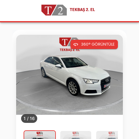
360° GÖRÜNTÜLE
1
/
16