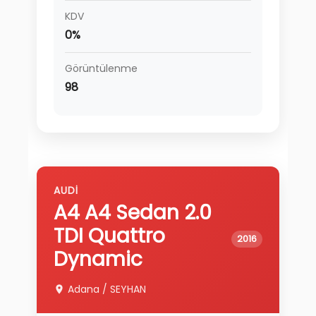
KDV
0%
Görüntülenme
98
AUDI
A4
A4 Sedan 2.0
TDI Quattro
2016
Dynamic
Adana
/
SEYHAN