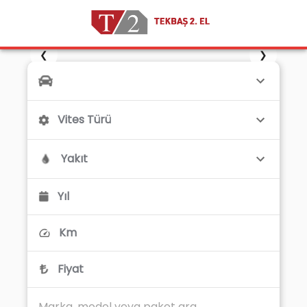
❮
❯
Vites Türü
Yakıt
Yıl
Km
Fiyat