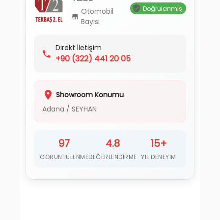
Doğrulanmış
Otomobil
Bayisi
Direkt İletişim
+90
(322) 441 20 05
Showroom Konumu
Adana
/
SEYHAN
97
4.8
15+
GÖRÜNTÜLENME
DEĞERLENDIRME
YIL DENEYIM