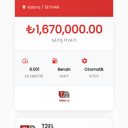
Adana
/
SEYHAN
₺1,670,000.00
SATIŞ FIYATI
6.001
Benzin
Otomatik
KILOMETRE
YAKIT
VITES
T2EL