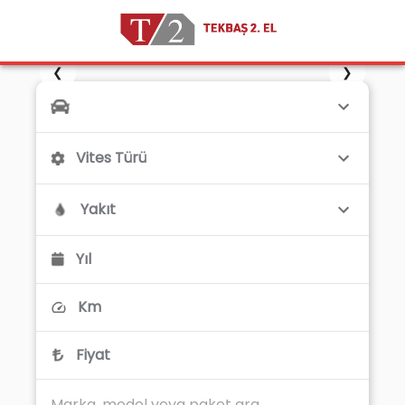
❮
❯
Vites Türü
Yakıt
Yıl
Km
Fiyat