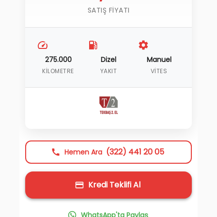
SATIŞ FIYATI
275.000
Dizel
Manuel
KILOMETRE
YAKIT
VITES
(322) 441 20 05
Hemen Ara
Kredi Teklifi Al
WhatsApp'ta Paylaş