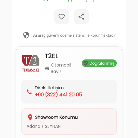
Bu araç güvenli ödeme sistemi ile korunmaktadır
T2EL
Doğrulanmış
Otomobil
Bayisi
Direkt İletişim
+90
(322) 441 20 05
Showroom Konumu
Adana
/
SEYHAN