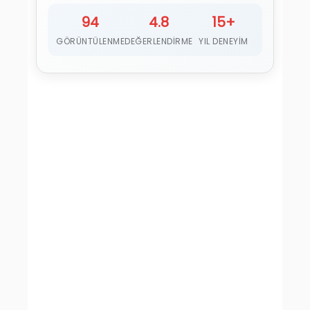
94
4.8
15+
GÖRÜNTÜLENME
DEĞERLENDIRME
YIL DENEYIM