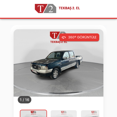
360° GÖRÜNTÜLE
1
/
16