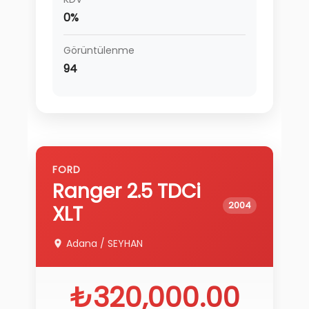
0%
Görüntülenme
94
FORD
Ranger
2.5 TDCi
2004
XLT
Adana
/
SEYHAN
₺320,000.00