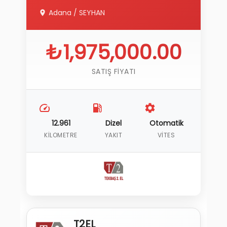
Adana
/
SEYHAN
₺1,975,000.00
SATIŞ FIYATI
12.961
Dizel
Otomatik
KILOMETRE
YAKIT
VITES
T2EL