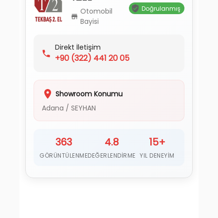
Doğrulanmış
Otomobil
Bayisi
Direkt İletişim
+90
(322) 441 20 05
Showroom Konumu
Adana
/
SEYHAN
363
4.8
15+
GÖRÜNTÜLENME
DEĞERLENDIRME
YIL DENEYIM