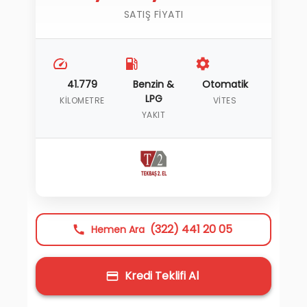
SATIŞ FIYATI
41.779
Benzin &
Otomatik
LPG
KILOMETRE
VITES
YAKIT
(322) 441 20 05
Hemen Ara
Kredi Teklifi Al