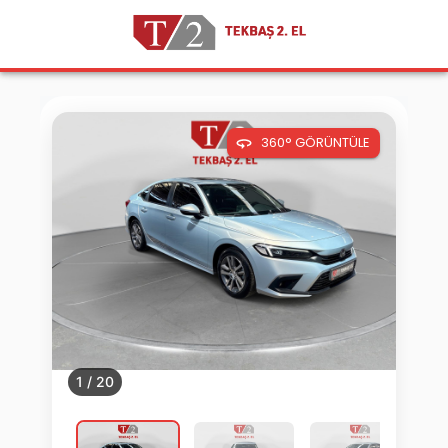
360° GÖRÜNTÜLE
1
/
20