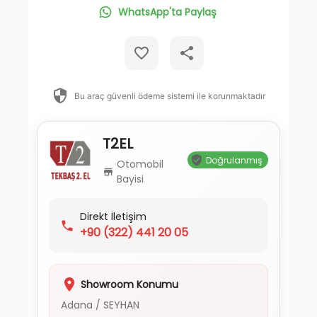
WhatsApp'ta Paylaş
Bu araç güvenli ödeme sistemi ile korunmaktadır
T2EL
Doğrulanmış
Otomobil
Bayisi
Direkt İletişim
+90
(322) 441 20 05
Showroom Konumu
Adana
/
SEYHAN