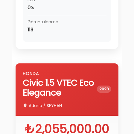
0%
Görüntülenme
113
HONDA
Civic
1.5 VTEC Eco
2023
Elegance
Adana
/
SEYHAN
₺2,055,000.00