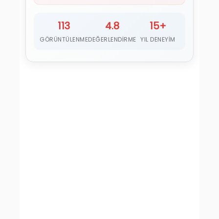
113
4.8
15+
GÖRÜNTÜLENME
DEĞERLENDIRME
YIL DENEYIM