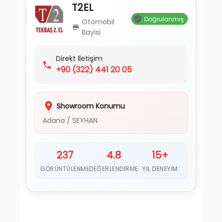
T2EL
Doğrulanmış
Otomobil
Bayisi
Direkt İletişim
+90
(322) 441 20 05
Showroom Konumu
Adana
/
SEYHAN
237
4.8
15+
GÖRÜNTÜLENME
DEĞERLENDIRME
YIL DENEYIM