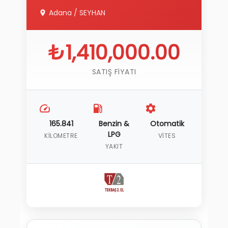
Adana
/
SEYHAN
₺1,410,000.00
SATIŞ FIYATI
165.841
Benzin &
Otomatik
LPG
KILOMETRE
VITES
YAKIT