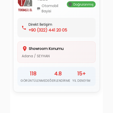
Doğrulanmış
Otomobil
Bayisi
Direkt İletişim
+90
(322) 441 20 05
Showroom Konumu
Adana
/
SEYHAN
118
4.8
15+
GÖRÜNTÜLENME
DEĞERLENDIRME
YIL DENEYIM