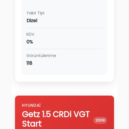
Yakıt Tipi
Dizel
KDV
0%
Görüntülenme
118
HYUNDAI
Getz
1.5 CRDi VGT
2009
Start