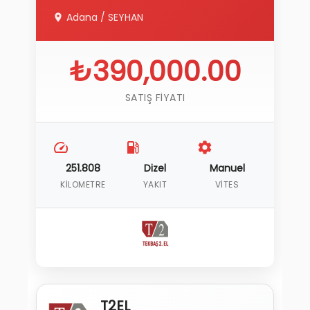
Adana
/
SEYHAN
₺390,000.00
SATIŞ FIYATI
251.808
Dizel
Manuel
KILOMETRE
YAKIT
VITES
T2EL