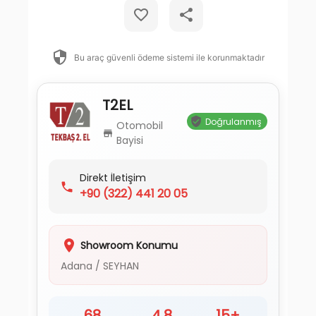
Bu araç güvenli ödeme sistemi ile korunmaktadır
T2EL
Doğrulanmış
Otomobil
Bayisi
Direkt İletişim
+90
(322) 441 20 05
Showroom Konumu
Adana
/
SEYHAN
68
4.8
15+