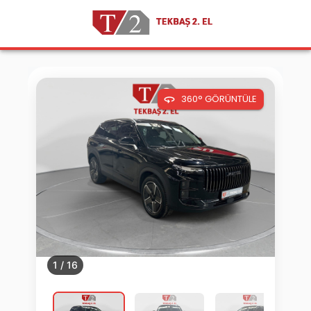
360° GÖRÜNTÜLE
1
/
16