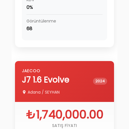
0%
Görüntülenme
68
JAECOO
J7
1.6 Evolve
2024
Adana
/
SEYHAN
₺1,740,000.00
SATIŞ FIYATI