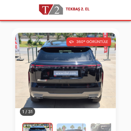
360° GÖRÜNTÜLE
1
/
31