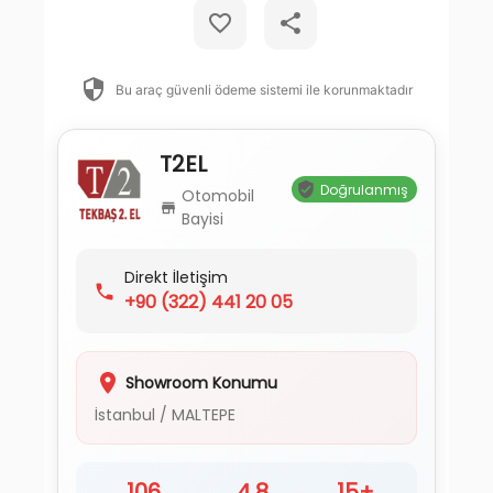
Bu araç güvenli ödeme sistemi ile korunmaktadır
T2EL
Doğrulanmış
Otomobil
Bayisi
Direkt İletişim
+90
(322) 441 20 05
Showroom Konumu
İstanbul
/
MALTEPE
106
4.8
15+