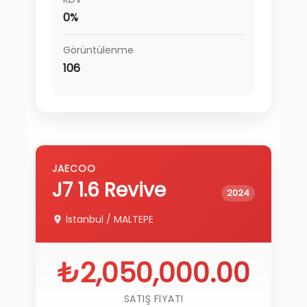
0%
Görüntülenme
106
JAECOO
J7
1.6 Revive
2024
İstanbul
/
MALTEPE
₺2,050,000.00
SATIŞ FIYATI