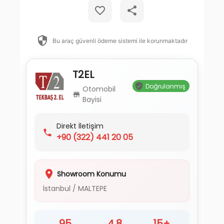
Bu araç güvenli ödeme sistemi ile korunmaktadır
T2EL
Doğrulanmış
Otomobil
Bayisi
Direkt İletişim
+90
(322) 441 20 05
Showroom Konumu
İstanbul
/
MALTEPE
95
4.8
15+