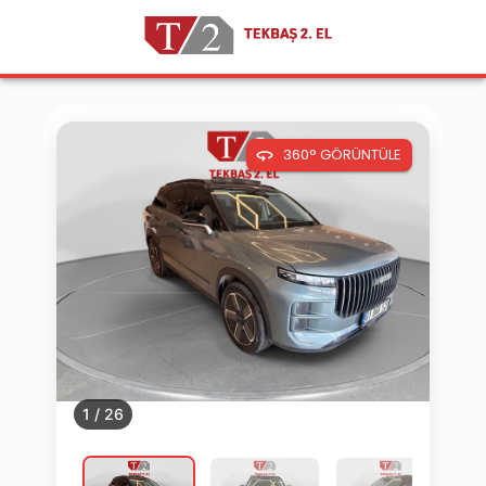
360° GÖRÜNTÜLE
1
/
26