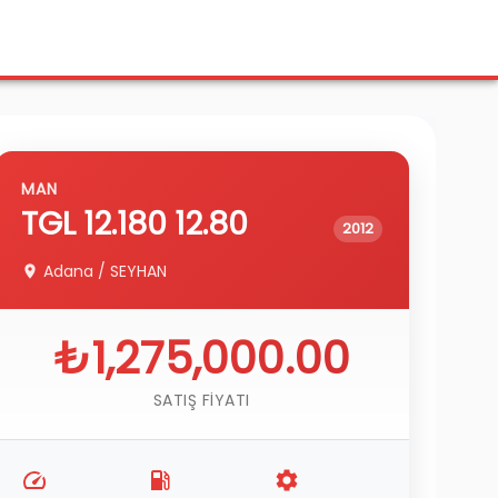
MAN
TGL 12.180
12.80
2012
Adana
/
SEYHAN
₺1,275,000.00
SATIŞ FIYATI