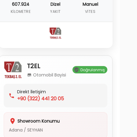
607.924
Dizel
Manuel
KILOMETRE
YAKIT
VITES
T2EL
Doğrulanmış
Otomobil Bayisi
Direkt İletişim
+90
(322) 441 20 05
Showroom Konumu
Adana
/
SEYHAN