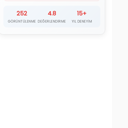
252
4.8
15+
GÖRÜNTÜLENME
DEĞERLENDIRME
YIL DENEYIM