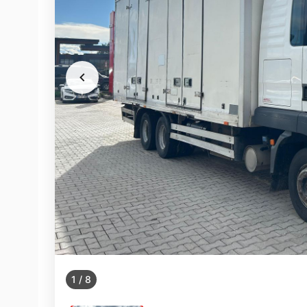
1
/
8