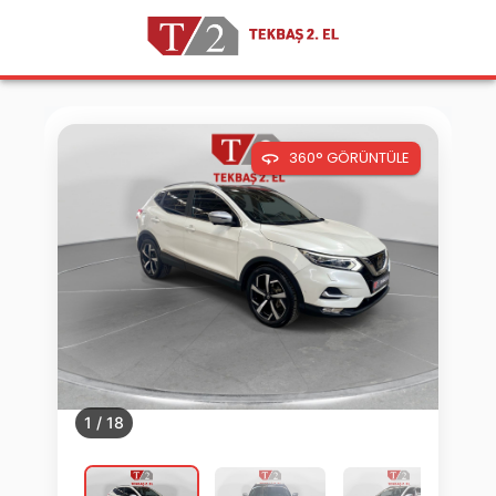
360° GÖRÜNTÜLE
1
/
18