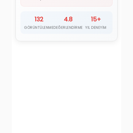
132
4.8
15+
GÖRÜNTÜLENME
DEĞERLENDIRME
YIL DENEYIM