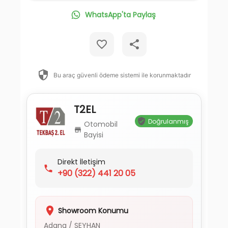
WhatsApp'ta Paylaş
Bu araç güvenli ödeme sistemi ile korunmaktadır
T2EL
Doğrulanmış
Otomobil
Bayisi
Direkt İletişim
+90
(322) 441 20 05
Showroom Konumu
Adana
/
SEYHAN