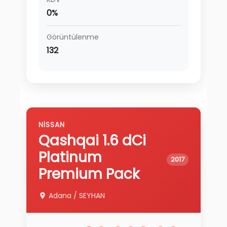
0%
Görüntülenme
132
NISSAN
Qashqai
1.6 dCi
Platinum
2017
Premium Pack
Adana
/
SEYHAN