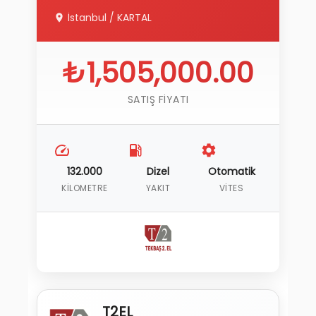
İstanbul
/
KARTAL
₺1,505,000.00
SATIŞ FIYATI
132.000
Dizel
Otomatik
KILOMETRE
YAKIT
VITES
T2EL