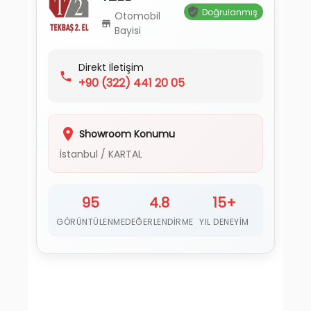
Doğrulanmış
Otomobil
Bayisi
Direkt İletişim
+90
(322) 441 20 05
Showroom Konumu
İstanbul
/
KARTAL
95
4.8
15+
GÖRÜNTÜLENME
DEĞERLENDIRME
YIL DENEYIM