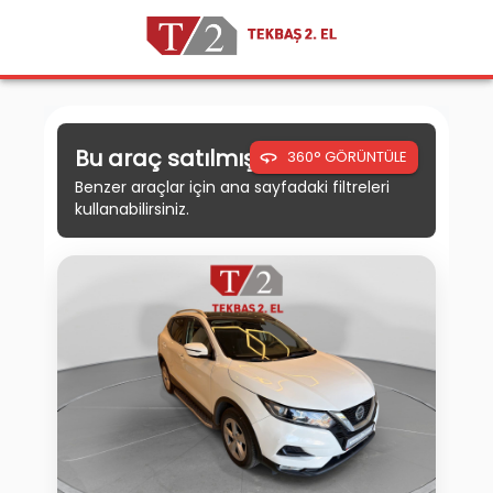
Bu araç satılmıştır.
360° GÖRÜNTÜLE
Benzer araçlar için ana sayfadaki filtreleri
kullanabilirsiniz.