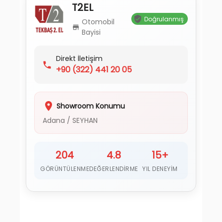
T2EL
Doğrulanmış
Otomobil
Bayisi
Direkt İletişim
+90
(322) 441 20 05
Showroom Konumu
Adana
/
SEYHAN
204
4.8
15+
GÖRÜNTÜLENME
DEĞERLENDIRME
YIL DENEYIM