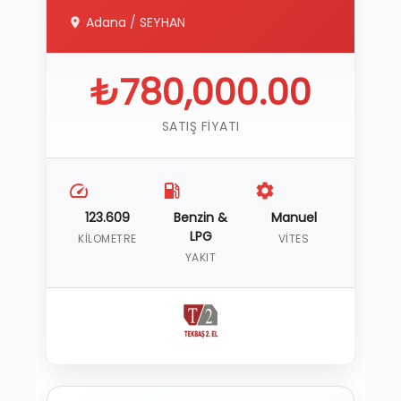
Adana
/
SEYHAN
₺780,000.00
SATIŞ FIYATI
123.609
Benzin &
Manuel
LPG
KILOMETRE
VITES
YAKIT