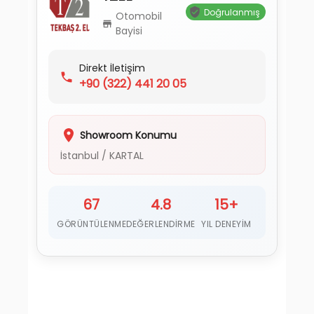
Doğrulanmış
Otomobil
Bayisi
Direkt İletişim
+90
(322) 441 20 05
Showroom Konumu
İstanbul
/
KARTAL
67
4.8
15+
GÖRÜNTÜLENME
DEĞERLENDIRME
YIL DENEYIM