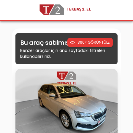
Bu araç satılmıştır.
360° GÖRÜNTÜLE
Benzer araçlar için ana sayfadaki filtreleri
kullanabilirsiniz.