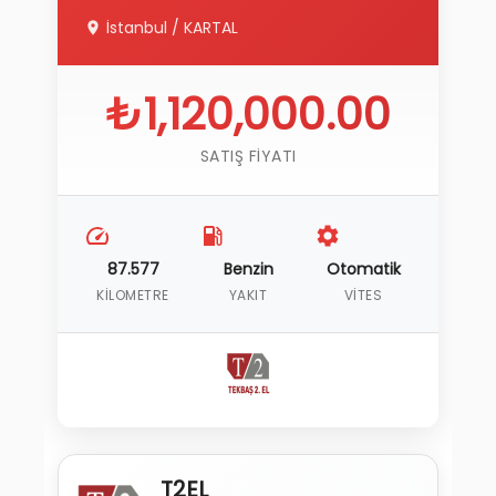
İstanbul
/
KARTAL
₺1,120,000.00
SATIŞ FIYATI
87.577
Benzin
Otomatik
KILOMETRE
YAKIT
VITES
T2EL