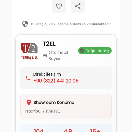
Bu araç güvenli ödeme sistemi ile korunmaktadır
T2EL
Doğrulanmış
Otomobil
Bayisi
Direkt İletişim
+90
(322) 441 20 05
Showroom Konumu
İstanbul
/
KARTAL
104
4.8
15+