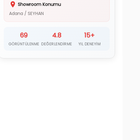
Showroom Konumu
Adana
/
SEYHAN
69
4.8
15+
GÖRÜNTÜLENME
DEĞERLENDIRME
YIL DENEYIM