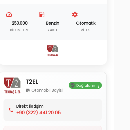
253.000
Benzin
Otomatik
KILOMETRE
YAKIT
VITES
T2EL
Doğrulanmış
Otomobil Bayisi
Direkt İletişim
+90
(322) 441 20 05