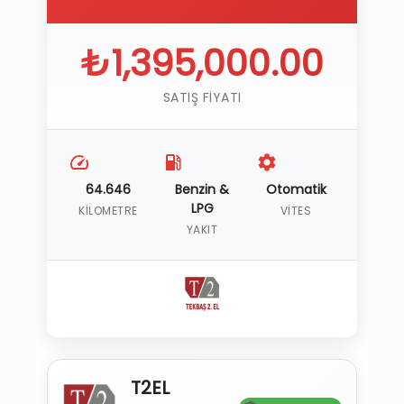
₺1,395,000.00
SATIŞ FIYATI
64.646
Benzin &
Otomatik
LPG
KILOMETRE
VITES
YAKIT
T2EL