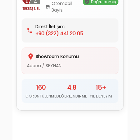
Doğrulanmış
Otomobil
Bayisi
Direkt İletişim
+90
(322) 441 20 05
Showroom Konumu
Adana
/
SEYHAN
160
4.8
15+
GÖRÜNTÜLENME
DEĞERLENDIRME
YIL DENEYIM