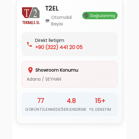
T2EL
Doğrulanmış
Otomobil
Bayisi
Direkt İletişim
+90
(322) 441 20 05
Showroom Konumu
Adana
/
SEYHAN
77
4.8
15+
GÖRÜNTÜLENME
DEĞERLENDIRME
YIL DENEYIM