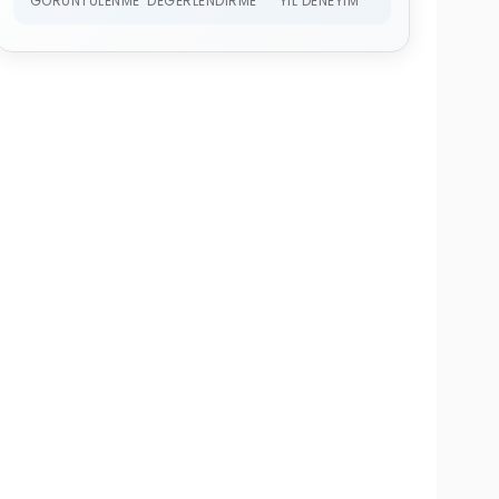
GÖRÜNTÜLENME
DEĞERLENDIRME
YIL DENEYIM