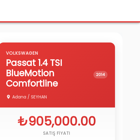
VOLKSWAGEN
Passat
1.4 TSI
BlueMotion
2014
Comfortline
Adana
/
SEYHAN
₺905,000.00
SATIŞ FIYATI