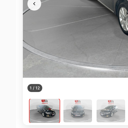
1
/
12