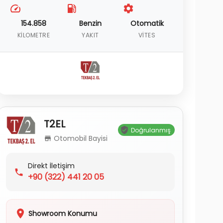
154.858
Benzin
Otomatik
KILOMETRE
YAKIT
VITES
T2EL
Doğrulanmış
Otomobil Bayisi
Direkt İletişim
+90
(322) 441 20 05
Showroom Konumu