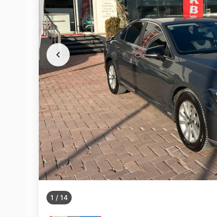
1
/
14