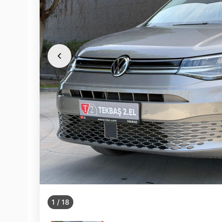
1
/
18