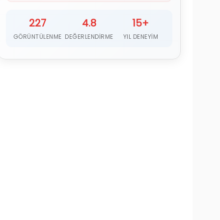
227
4.8
15+
GÖRÜNTÜLENME
DEĞERLENDIRME
YIL DENEYIM