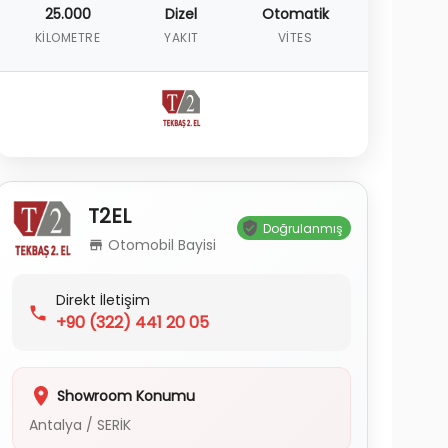
25.000
Dizel
Otomatik
KILOMETRE
YAKIT
VITES
T2EL
Doğrulanmış
Otomobil Bayisi
Direkt İletişim
+90
(322) 441 20 05
Showroom Konumu
Antalya
/
SERİK