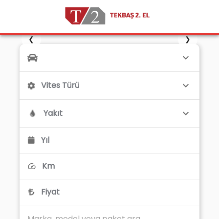
❮
❯
Vites Türü
Yakıt
Yıl
Km
Fiyat